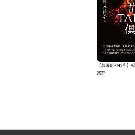
MIZUNO(ミズノ)
ウォーキング
ASICS(アシックス)
スポーツ・カジュアルシュー
ズ
PUMA(プーマ)
シューズ
UNDER ARMOUR(アンダー
アーマー)
スポーツ・カジュアルウェア
【幕張新都心店】#幕張
YONEX(ヨネックス)
楽部
スポーツ・カジュアルバッグ
HOKA ONEONE(ホカ オネオ
ネ)
スポーツアクセサリー・雑貨
On(オン)
登山・トレッキング
OAKLEY(オークリー)
アウトドア・カジュアルウェ
ア
THE NORTH FACE(ザ・ノー