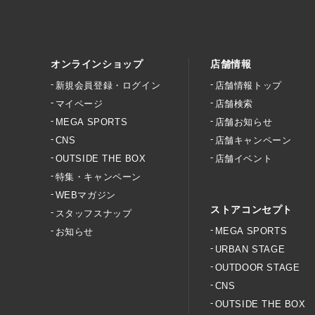
ス・フェイス)
アウトドア・カジュアルバッ
グ
Coleman(コールマン)
オンラインショップ
店舗情報
ウェア
Columbia(コロンビア)
新規会員登録・ログイン
店舗情報トップ
マイページ
店舗検索
バッグ
Snow Peak(スノーピーク)
MEGA SPORTS
店舗お知らせ
フィットネス・トレーニング
CNS
店舗キャンペーン
MAMMUT(マムート)
OUTSIDE THE BOX
店舗イベント
その他スポーツ
特集・キャンペーン
LOGOS(ロゴス)
WEBマガジン
ストアコンセプト
キャンプ
スタッフスナップ
KEEN(キーン)
MEGA SPORTS
お知らせ
ゴルフ
URBAN STAGE
MILLET(ミレー)
OUTDOOR STAGE
アウトドア・カジュアルシュ
CNS
ーズ
SALOMON(サロモン)
OUTSIDE THE BOX