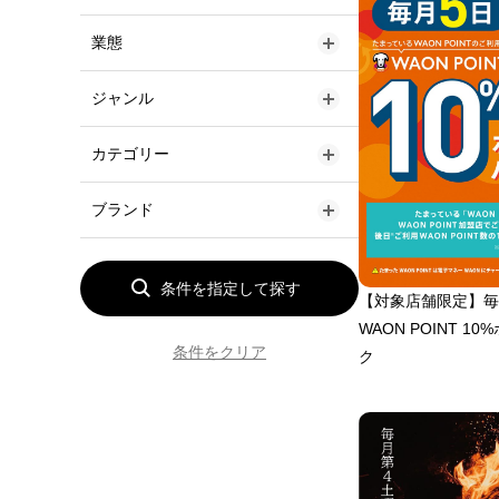
業態
MEGA SPORTS
ジャンル
CNS
オンラインショップ
カテゴリー
OUTSIDE THE BOX
店舗
スポーツ
ブランド
URBAN STAGE
アウトドア
野球・ソフトボール
OUTDOOR STAGE
ライフスタイル
サッカー・フットサル
adidas(アディダス)
【対象店舗限定】毎
バスケットボール
New Balance(ニューバラン
WAON POINT 1
ス)
条件をクリア
ク
バレーボール・ソフトバレー
NIKE(ナイキ)
バドミントン
adidas(アディダス)
ランニング・陸上