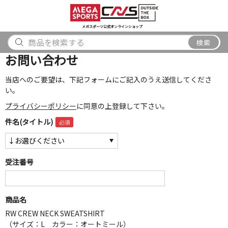
スポーツ
アウトドア
ブランド
アイテム
から探す
から探す
から探す
から探す
メガスポーツ公式オンラインショップ
検索
検索
お問い合わせ
当店へのご要望は、下記フォームにご記入のうえ送信してくださ
い。
プライバシーポリシー
に同意の上登録して下さい。
件名(タイトル)
受注番号
商品名
RW CREW NECK SWEATSHIRT
（サイズ：L カラー：オートミール）