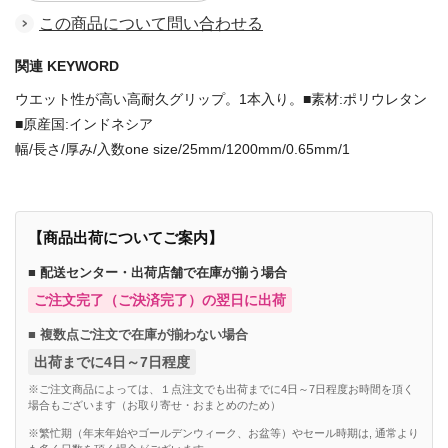
この商品について問い合わせる
関連 KEYWORD
ウエット性が高い高耐久グリップ。1本入り。■素材:ポリウレタン
■原産国:インドネシア
幅/長さ/厚み/入数one size/25mm/1200mm/0.65mm/1
【商品出荷についてご案内】
■ 配送センター・出荷店舗で在庫が揃う場合
ご注文完了（ご決済完了）の翌日に出荷
■ 複数点ご注文で在庫が揃わない場合
出荷までに4日～7日程度
※ご注文商品によっては、１点注文でも出荷までに4日～7日程度お時間を頂く
場合もございます（お取り寄せ・おまとめのため）
※繁忙期（年末年始やゴールデンウィーク、お盆等）やセール時期は, 通常より