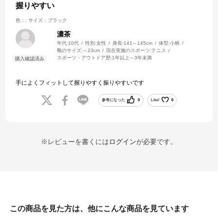
握りやすい
色：.
サイズ：ブラック
濃茶
年代:
10代
性別:
女性
身長:
141～145cm
体型:
小柄
靴のサイズ:
～23cm
現在実施のスポーツ:
テニス
スポーツ・アウトドア歴:
1年以上～3年未満
手によくフィットして握りやすく振りやすいです
参考になった
0
Like!
0
※レビューを書くには
ログイン
が必要です。
この商品を見た方は、他にこんな商品を見ています