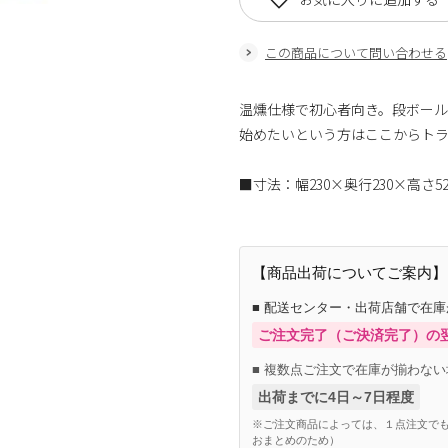
この商品について問い合わせる
温燻仕様で初心者向き。段ボー
始めたいという方はここからト
■寸法：幅230×奥行230×高さ5
【商品出荷についてご案内】
■ 配送センター・出荷店舗で在
ご注文完了（ご決済完了）の
■ 複数点ご注文で在庫が揃わない
出荷までに4日～7日程度
※ご注文商品によっては、１点注文でも
おまとめのため）