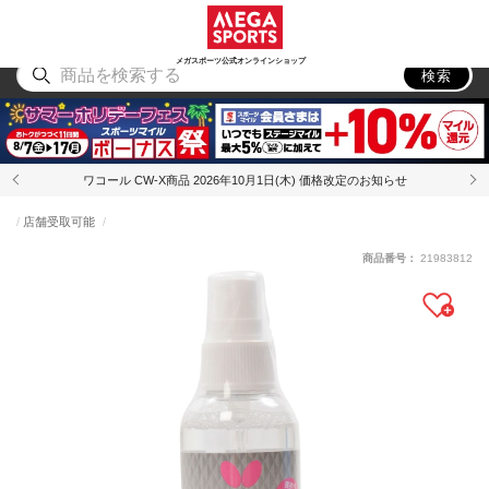
スポーツ
アウトドア
ブランド
アイテム
から探す
から探す
から探す
から探す
メガスポーツ公式オンラインショップ
検索
ワコール CW-X商品 2026年10月1日(木) 価格改定のお知らせ
店舗受取可能
商品番号：
21983812