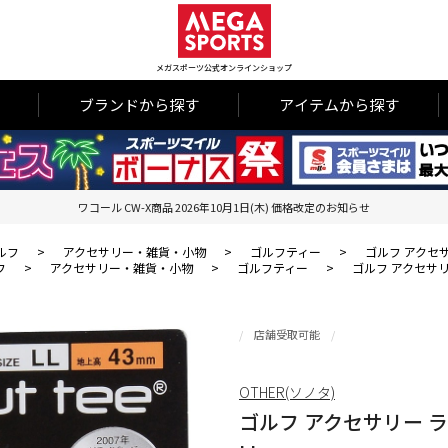
メガスポーツ公式オンラインショップ
ブランドから探す
アイテムから探す
ワコール CW-X商品 2026年10月1日(木) 価格改定のお知らせ
ルフ
>
アクセサリー・雑貨・小物
>
ゴルフティー
>
ゴルフ アクセサリ
フ
>
アクセサリー・雑貨・小物
>
ゴルフティー
>
ゴルフ アクセサリー 
店舗受取可能
OTHER(ソノタ)
ゴルフ アクセサリー ライト