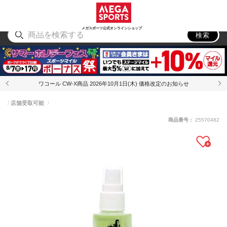
スポーツ
アウトドア
ブランド
アイテム
から探す
から探す
から探す
から探す
メガスポーツ公式オンラインショップ
検索
ワコール CW-X商品 2026年10月1日(木) 価格改定のお知らせ
店舗受取可能
商品番号：
25570482