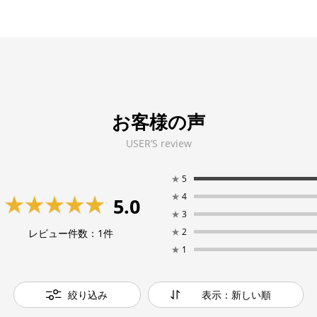
お客様の声
USER’S review
★
5
★
4
5.0
★
3
★
2
レビュー件数：
1
件
★
1
絞り込み
表示：新しい順