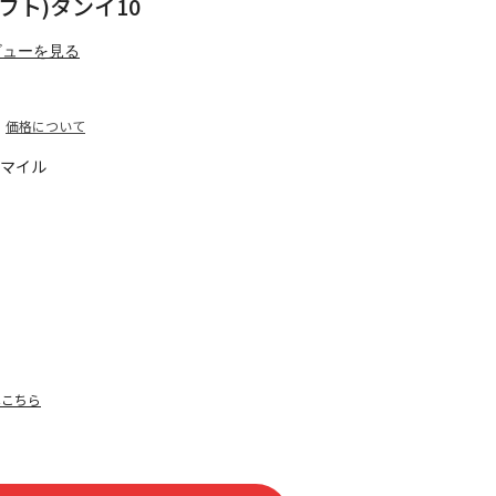
フト)タンイ10
ビューを見る
価格について
5マイル
はこちら