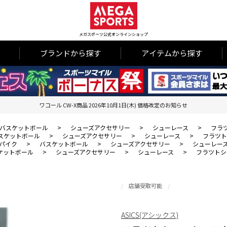
メガスポーツ公式オンラインショップ
ブランドから探す
アイテムから探す
ワコール CW-X商品 2026年10月1日(木) 価格改定のお知らせ
バスケットボール
>
シューズアクセサリー
>
シューレース
>
フラツ
スケットボール
>
シューズアクセサリー
>
シューレース
>
フラツト
パイク
>
バスケットボール
>
シューズアクセサリー
>
シューレー
ケットボール
>
シューズアクセサリー
>
シューレース
>
フラツトシ
店舗受取可能
ASICS(アシックス)