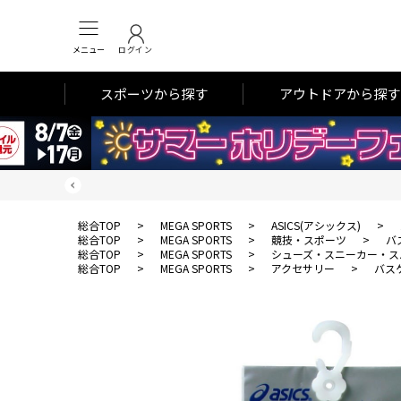
メニュー
ログイン
スポーツから探す
アウトドアから探す
総合TOP
>
MEGA SPORTS
>
ASICS(アシックス)
>
総合TOP
>
MEGA SPORTS
>
競技・スポーツ
>
バ
総合TOP
>
MEGA SPORTS
>
シューズ・スニーカー・ス
総合TOP
>
MEGA SPORTS
>
アクセサリー
>
バス