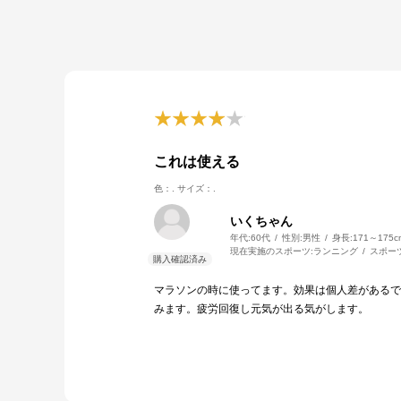
これは使える
色：.
サイズ：.
いくちゃん
年代:
60代
性別:
男性
身長:
171～175c
現在実施のスポーツ:
ランニング
スポー
マラソンの時に使ってます。効果は個人差があるでし
みます。疲労回復し元気が出る気がします。