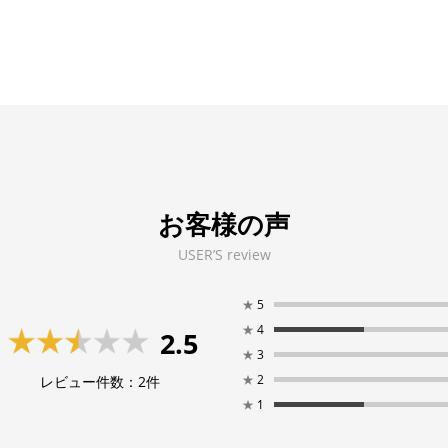
お客様の声
USER’S review
★
5
★
4
2.5
★
3
★
2
レビュー件数：
2
件
★
1