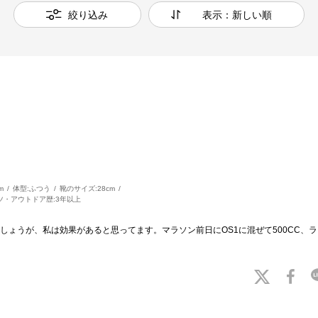
絞り込み
表示：新しい順
m
体型:
ふつう
靴のサイズ:
28cm
ツ・アウトドア歴:
3年以上
ょうが、私は効果があると思ってます。マラソン前日にOS1に混ぜて500CC、ラン