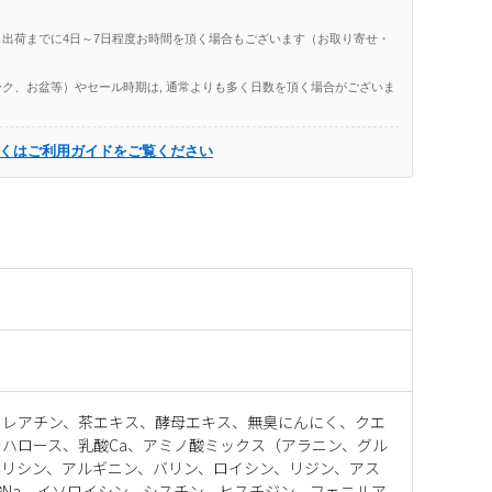
出荷までに4日～7日程度お時間を頂く場合もございます（お取り寄せ・
ク、お盆等）やセール時期は, 通常よりも多く日数を頂く場合がございま
くはご利用ガイドをご覧ください
クレアチン、茶エキス、酵母エキス、無臭にんにく、クエ
ハロース、乳酸Ca、アミノ酸ミックス（アラニン、グル
グリシン、アルギニン、バリン、ロイシン、リジン、アス
Na、イソロイシン、シスチン、ヒスチジン、フェニルア