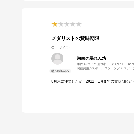
メダリストの賞味期限
色：.
サイズ：.
湘南の暴れん坊
年代:
40代
性別:
男性
身長:
161～165c
現在実施のスポーツ:
ランニング
スポー
8月末に注文したが、2022年1月までの賞味期