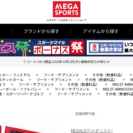
メガスポーツ公式オンラインショップ
ブランドから探す
アイテムから探す
ワコール CW-X商品 2026年10月1日(木) 価格改定のお知らせ
ッカー・フットサル
>
フード・サプリメント
>
その他（飲食料品）
>
スケットボール
>
フード・サプリメント
>
その他（飲食料品）
>
M
ルフ
>
フード・サプリメント
>
その他（飲食料品）
>
MDLST AMIN
レーボール・ソフトバレー
>
フード・サプリメント
>
MDLST AMINO550
技・スポーツ>パークゴルフ
>
フード・サプリメント
>
その他（飲食料
店舗受取可能
MEDALIST(メダリスト)