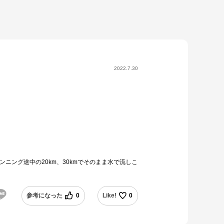
2022.7.30
ニング途中の20km、30kmでそのまま水で流しこ
参考になった
0
Like!
0