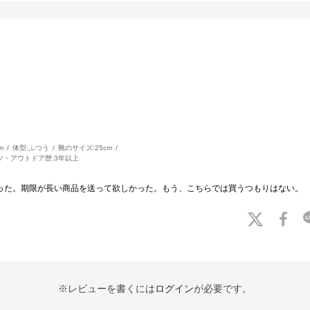
m
体型:
ふつう
靴のサイズ:
25cm
ツ・アウトドア歴:
3年以上
限だった。期限が長い商品を送って欲しかった。もう、こちらでは買うつもりはない。
※レビューを書くには
ログイン
が必要です。