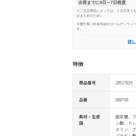
出荷までに4日～7日程度
※ご注文商品によっては、１点注文でも
おまとめのため）
※繁忙期（年末年始やゴールデンウィー
す。
詳し
特徴
商品番号
28517639
品番
888708
素材・生産
甜菜糖、
国
ン酸、トレ
タミン、
パラギン酸