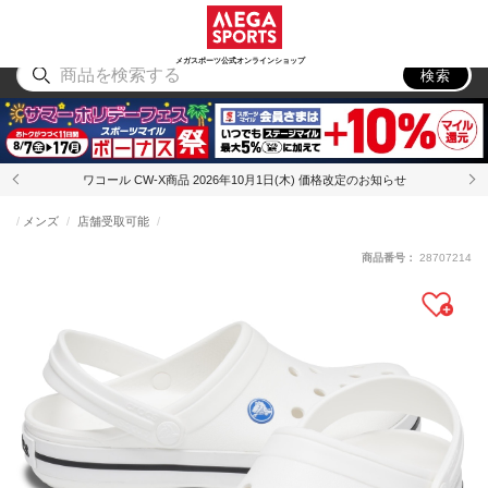
スポーツ
アウトドア
ブランド
アイテム
から探す
から探す
から探す
から探す
メガスポーツ公式オンラインショップ
検索
ワコール CW-X商品 2026年10月1日(木) 価格改定のお知らせ
メンズ
店舗受取可能
商品番号：
28707214