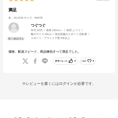
満足
色：28.0CM
サイズ：WHITE
つぐつぐ
年代:
30代
身長:
180cm～
体型:
ふつう
靴のサイズ:
28cm
現在実施のスポーツ:
自転車
スポーツ・アウトドア歴:
3年以上
価格、配達スピード、商品梱包すべて満足でした。
参考になった
0
Like!
0
※レビューを書くには
ログイン
が必要です。