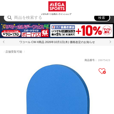
スポーツ
アウトドア
ブランド
アイテム
から探す
から探す
から探す
から探す
メガスポーツ公式オンラインショップ
検索
ワコール CW-X商品 2026年10月1日(木) 価格改定のお知らせ
店舗受取可能
商品番号：
28975423