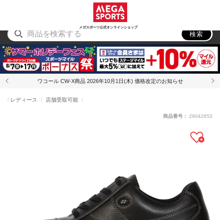
スポーツ
アウトドア
ブランド
アイテム
から探す
から探す
から探す
から探す
メガスポーツ公式オンラインショップ
検索
ワコール CW-X商品 2026年10月1日(木) 価格改定のお知らせ
レディース
店舗受取可能
商品番号：
29042652