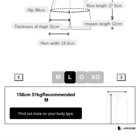
Rise length
27.5cm
Hip
98cm
Inseam length
12cm
Thickness of thigh
31cm
Hem width
24.5cm
M
L
O
XO
158cm 51kgRecommended
M
Find out more on your body type