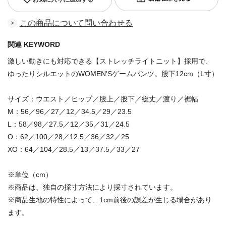
この商品について問い合わせる
関連 KEYWORD
激しい動きにも対応できる【ストレッチライトニット】採用で、
ゆったりシルエットのWOMEN'Sゲームパンツ。股下12cm（L寸）
サイズ：ウエスト／ヒップ／股上／股下／総丈／渡り／裾幅
M：56／96／27／12／34.5／29／23.5
L：58／98／27.5／12／35／31／24.5
O：62／100／28／12.5／36／32／25
XO：64／104／28.5／13／37.5／33／27
※単位（cm）
※商品は、独自の採寸方法により採寸されています。
※商品生地の特性によって、1cm前後の誤差が生じる場合があり
ます。