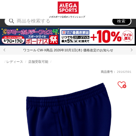
スポーツ
アウトドア
ブランド
アイテム
から探す
から探す
から探す
から探す
メガスポーツ公式オンラインショップ
検索
ワコール CW-X商品 2026年10月1日(木) 価格改定のお知らせ
レディース
店舗受取可能
商品番号：
29162591