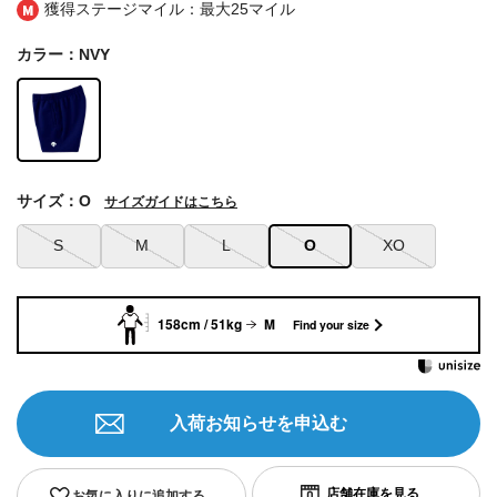
獲得ステージマイル：最大
25マイル
カラー：NVY
サイズ：O
サイズガイドはこちら
S
M
L
O
XO
158cm / 51kg
M
Find your size
入荷お知らせを申込む
お気に入りに追加する