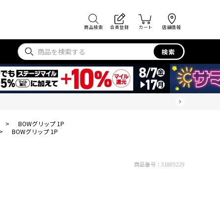
商品検索
会員登録
カート
店舗情報
検索
>
BOWグリップ 1P
>
BOWグリップ 1P
商品番号：
31805229