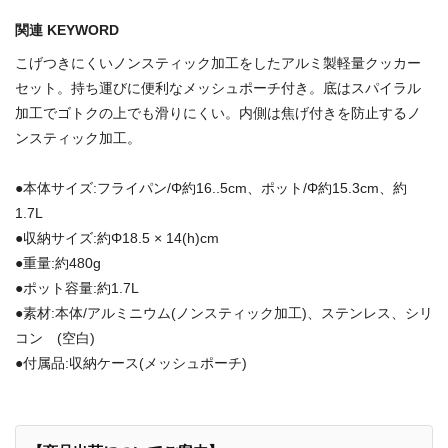
関連 KEYWORD
こげつきにくいノンスティック加工をしたアルミ製軽量クッカー
セット。持ち運びに便利なメッシュポーチ付き。底はスパイラル
加工でゴトクの上でも滑りにくい。内側は焦げ付きを防止するノ
ンスティック加工。
●本体サイズ:フライパン/Φ約16..5cm、ポット/Φ約15.3cm、約
1.7L
●収納サイズ:約Φ18.5 × 14(h)cm
●重量:約480g
●ポット容量:約1.7L
●素材:本体/アルミニウム(ノンスティック加工)、ステンレス、シリ
コン (空白)
●付属品:収納ケース(メッシュポーチ)