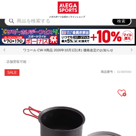
スポーツ
アウトドア
ブランド
アイテム
から探す
から探す
から探す
から探す
メガスポーツ公式オンラインショップ
検索
ワコール CW-X商品 2026年10月1日(木) 価格改定のお知らせ
店舗受取可能
商品番号：
32380560
SALE