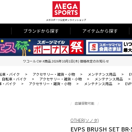
メガスポーツ公式オンラインショップ
ブランドから探す
アイテムから探す
ワコール CW-X商品 2026年10月1日(木) 価格改定のお知らせ
転車・バイク
>
アクセサリー・雑貨・小物
>
メンテナンス用品
>
E
自転車・バイク
>
アクセサリー・雑貨・小物
>
メンテナンス用品
>
車・バイク
>
アクセサリー・雑貨・小物
>
メンテナンス用品
>
EVP
店舗受取可能
OTHER(ソノタ)
EVPS BRUSH SET BR-