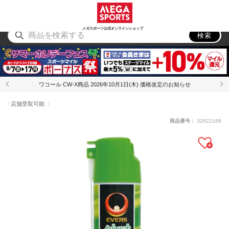
スポーツ
アウトドア
ブランド
アイテム
から探す
から探す
から探す
から探す
メガスポーツ公式オンラインショップ
検索
ワコール CW-X商品 2026年10月1日(木) 価格改定のお知らせ
店舗受取可能
商品番号：
32622169