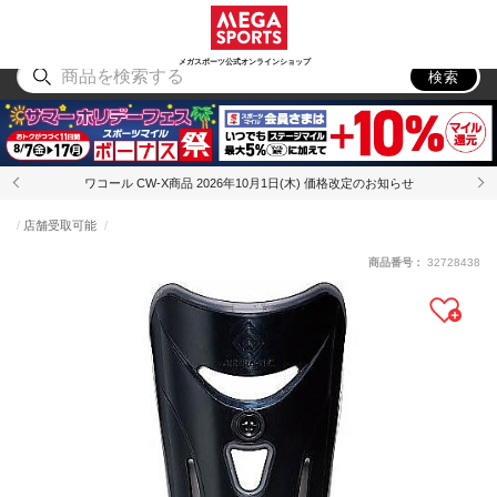
スポーツ
アウトドア
ブランド
アイテム
から探す
から探す
から探す
から探す
メガスポーツ公式オンラインショップ
検索
ワコール CW-X商品 2026年10月1日(木) 価格改定のお知らせ
店舗受取可能
商品番号：
32728438