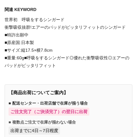
関連 KEYWORD
世界初 呼吸をするシンガード
衝撃吸収抜群!エアーのパッドがピッタリフィットのシンガード
■特許出願中
■原産国:日本製
■サイズ:縦17.5×横7.8cm
■重量:60g■呼吸をするシンガード◎優れた衝撃吸収性◎エアーの
パッドがピッタリフィット
【商品出荷についてご案内】
■ 配送センター・出荷店舗で在庫が揃う場合
ご注文完了（ご決済完了）の翌日に出荷
■ 複数点ご注文で在庫が揃わない場合
出荷までに4日～7日程度