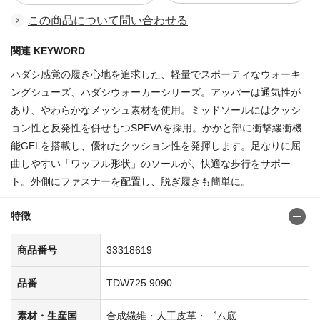
この商品について問い合わせる
関連 KEYWORD
ハダシ感覚の履き心地を追求した、軽量でスポーティなウォーキ
ングシューズ、ハダシウォーカーシリーズ。アッパーは通気性が
あり、やわらかなメッシュ素材を使用。ミッドソールにはクッシ
ョン性と反発性を併せもつSPEVAを採用。かかと部に衝撃緩衝機
能GELを搭載し、優れたクッション性を発揮します。足なりに屈
曲しやすい「ワッフル形状」のソールが、快適な歩行をサポー
ト。外側にファスナーを配置し、脱ぎ履きも簡単に。
特徴
商品番号
33318619
品番
TDW725.9090
素材・生産国
合成繊維・人工皮革・ゴム底