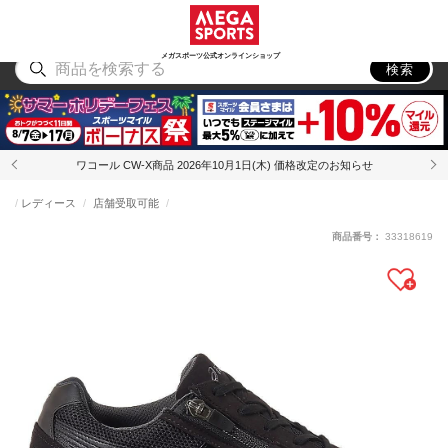
スポーツ
アウトドア
ブランド
アイテム
から探す
から探す
から探す
から探す
メガスポーツ公式オンラインショップ
検索
ワコール CW-X商品 2026年10月1日(木) 価格改定のお知らせ
レディース
店舗受取可能
商品番号：
33318619