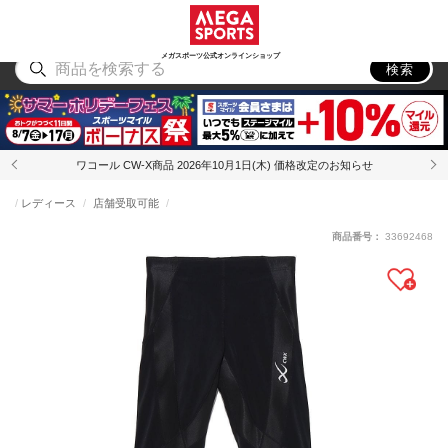
スポーツ
アウトドア
ブランド
アイテム
から探す
から探す
から探す
から探す
メガスポーツ公式オンラインショップ
検索
ワコール CW-X商品 2026年10月1日(木) 価格改定のお知らせ
レディース
店舗受取可能
商品番号：
33692468