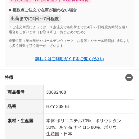
■ 複数点ご注文で在庫が揃わない場合
出荷までに4日～7日程度
※ご注文商品によっては、１点注文でも出荷までに4日～7日程度お時間を頂く
場合もございます（お取り寄せ・おまとめのため）
※繁忙期（年末年始やゴールデンウィーク、お盆等）やセール時期は, 通常より
も多く日数を頂く場合がございます。
詳しくはご利用ガイドをご覧ください
特徴
商品番号
33692468
品番
HZY-339 BL
素材・生産国
本体:ポリエステル70%、ポリウレタン
30%、あて布:ナイロン80%、ポリウ
生産国：日本