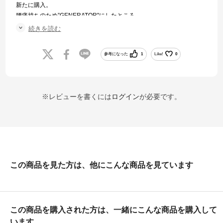
新たに購入。
腰痛持ちのため”GENERATOR"にしたところ
いつもの腰痛が軽減できました。（種目はバドミントン）
続きを読む
ランニング以外にも、腰痛持ちさんにはオススメです。
参考になった
1
Like!
0
※レビューを書くには
ログイン
が必要です。
この商品を見た方は、他にこんな商品を見ています
この商品を購入された方は、一緒にこんな商品を購入して
います。