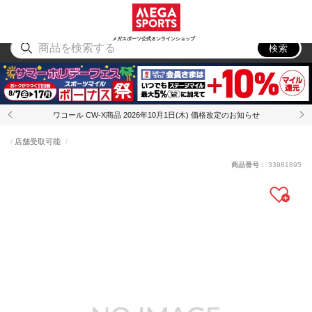
スポーツ
アウトドア
ブランド
アイテム
から探す
から探す
から探す
から探す
メガスポーツ公式オンラインショップ
検索
ワコール CW-X商品 2026年10月1日(木) 価格改定のお知らせ
店舗受取可能
商品番号：
33981895