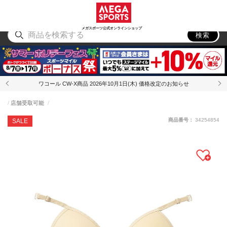
スポーツ
アウトドア
ブランド
アイテム
から探す
から探す
から探す
から探す
メガスポーツ公式オンラインショップ
検索
ワコール CW-X商品 2026年10月1日(木) 価格改定のお知らせ
店舗受取可能
商品番号：
34254854
SALE