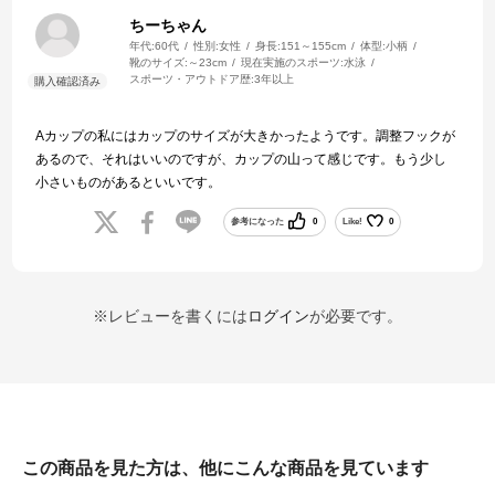
ちーちゃん
年代:
60代
性別:
女性
身長:
151～155cm
体型:
小柄
靴のサイズ:
～23cm
現在実施のスポーツ:
水泳
スポーツ・アウトドア歴:
3年以上
Aカップの私にはカップのサイズが大きかったようです。調整フックが
あるので、それはいいのですが、カップの山って感じです。もう少し
小さいものがあるといいです。
参考になった
0
Like!
0
※レビューを書くには
ログイン
が必要です。
この商品を見た方は、他にこんな商品を見ています