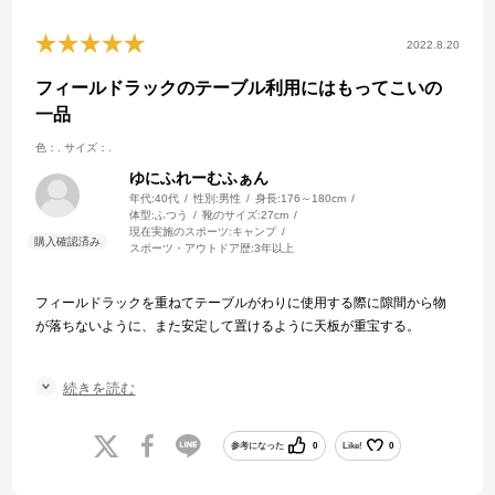
2022.8.20
フィールドラックのテーブル利用にはもってこいの
一品
色：.
サイズ：.
ゆにふれーむふぁん
年代:
40代
性別:
男性
身長:
176～180cm
体型:
ふつう
靴のサイズ:
27cm
現在実施のスポーツ:
キャンプ
スポーツ・アウトドア歴:
3年以上
フィールドラックを重ねてテーブルがわりに使用する際に隙間から物
が落ちないように、また安定して置けるように天板が重宝する。
サイトのカラーや雰囲気に応じてステンレスを用いるのも良いが、木
続きを読む
のほうが温かみもあり金属特有の？擦れ音がしないので好みである。
汚れもさっと拭きあげれば良く、フィールドラックの台数と同じ分購
参考になった
0
Like!
0
入して使っている。