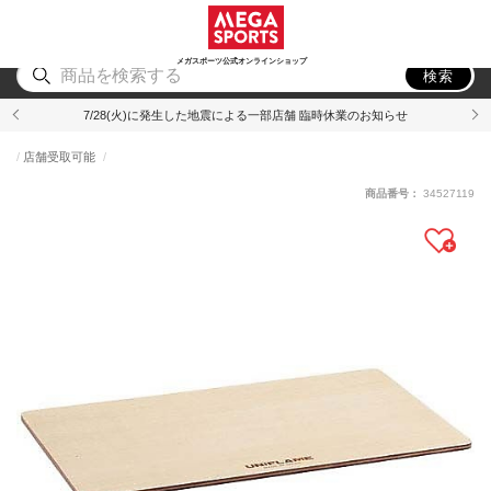
スポーツ
アウトドア
ブランド
アイテム
から探す
から探す
から探す
から探す
メガスポーツ公式オンラインショップ
検索
7/28(火)に発生した地震による一部店舗 臨時休業のお知らせ
店舗受取可能
商品番号：
34527119