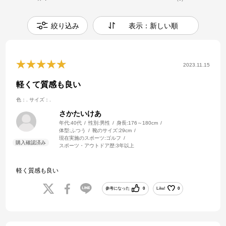
絞り込み
表示：新しい順
2023.11.15
軽くて質感も良い
色：.
サイズ：.
さかたいけあ
年代:
40代
性別:
男性
身長:
176～180cm
体型:
ふつう
靴のサイズ:
29cm
現在実施のスポーツ:
ゴルフ
スポーツ・アウトドア歴:
3年以上
軽く質感も良い
参考になった
0
Like!
0