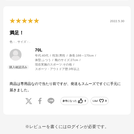
2022.5.30
満足！
色：.
サイズ：.
70L
年代:
40代
性別:
男性
身長:
166～170cm
体型:
ふつう
靴のサイズ:
27cm
現在実施のスポーツ:
その他
スポーツ・アウトドア歴:
3年以上
商品は専用品なので当たり前ですが、発送もスムーズですぐに手元に
届きました。
参考になった
0
Like!
0
※レビューを書くには
ログイン
が必要です。