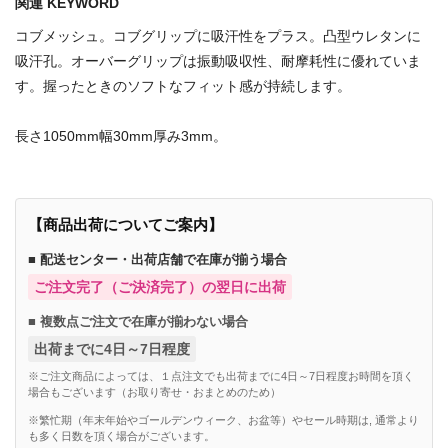
関連 KEYWORD
コブメッシュ。コブグリップに吸汗性をプラス。凸型ウレタンに
吸汗孔。オーバーグリップは振動吸収性、耐摩耗性に優れていま
す。握ったときのソフトなフィット感が持続します。
長さ1050mm幅30mm厚み3mm。
【商品出荷についてご案内】
■ 配送センター・出荷店舗で在庫が揃う場合
ご注文完了（ご決済完了）の翌日に出荷
■ 複数点ご注文で在庫が揃わない場合
出荷までに4日～7日程度
※ご注文商品によっては、１点注文でも出荷までに4日～7日程度お時間を頂く
場合もございます（お取り寄せ・おまとめのため）
※繁忙期（年末年始やゴールデンウィーク、お盆等）やセール時期は, 通常より
も多く日数を頂く場合がございます。