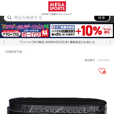
スポーツ
アウトドア
ブランド
アイテム
から探す
から探す
から探す
から探す
メガスポーツ公式オンラインショップ
検索
ワコール CW-X商品 2026年10月1日(木) 価格改定のお知らせ
店舗受取可能
商品番号：
34749804