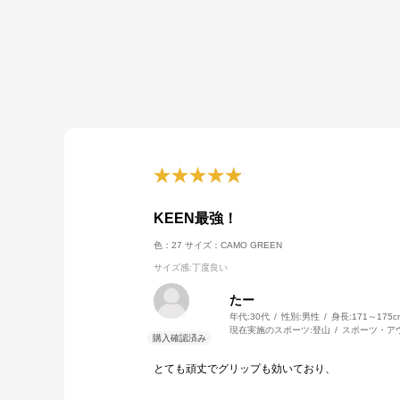
KEEN最強！
色：27
サイズ：CAMO GREEN
サイズ感
:丁度良い
たー
年代:
30代
性別:
男性
身長:
171～175c
現在実施のスポーツ:
登山
スポーツ・ア
とても頑丈でグリップも効いており、