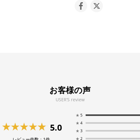
お客様の声
USER’S review
★
5
★
4
5.0
★
3
★
2
レビュー件数：
1
件