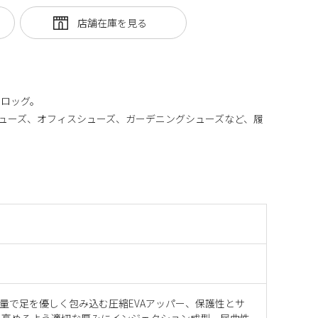
クロッグ。
ツシューズ、オフィスシューズ、ガーデニングシューズなど、履
 : 軽量で足を優しく包み込む圧縮EVAアッパー、保護性とサ
を高めるよう適切な厚みにインジェクション成型、屈曲性