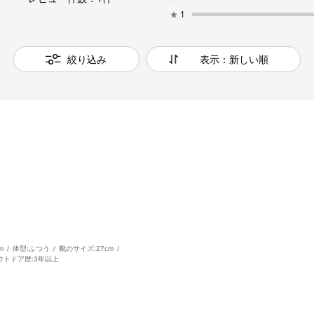
★
1
絞り込み
表示：新しい順
m
体型:
ふつう
靴のサイズ:
27cm
ウトドア歴:
3年以上