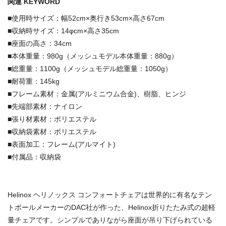
関連 KEYWORD
■使用時サイズ：幅52cm×奥行き53cm×高さ67cm
■収納時サイズ：14φcm×高さ35cm
■座面の高さ：34cm
■本体重量：980g（メッシュモデル本体重量：880g）
■総重量：1100g（メッシュモデル総重量：1050g）
■耐荷重：145kg
■フレーム素材：金属(アルミニウム合金)、樹脂、ヒンジ
■先端部素材：ナイロン
■張り材素材：ポリエステル
■収納袋素材：ポリエステル
■表面加工：フレーム(アルマイト)
■付属品：収納袋
Helinox ヘリノックス コンフォートチェアは世界的に有名なテン
トポールメーカーのDAC社が作った、Helinox折りたたみ式の超軽
量チェアです。シンプルでありながら座面が吊り下げられている