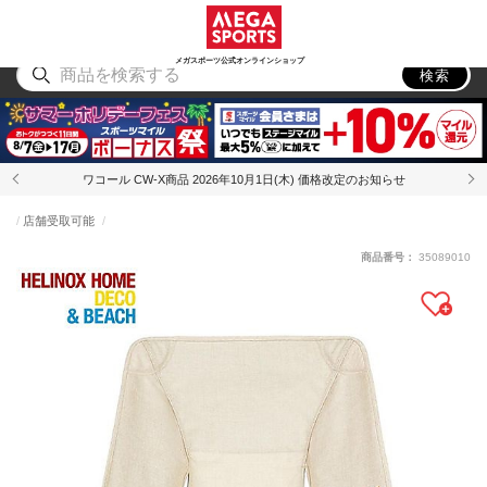
スポーツ
アウトドア
ブランド
アイテム
から探す
から探す
から探す
から探す
メガスポーツ公式オンラインショップ
検索
ワコール CW-X商品 2026年10月1日(木) 価格改定のお知らせ
店舗受取可能
商品番号：
35089010