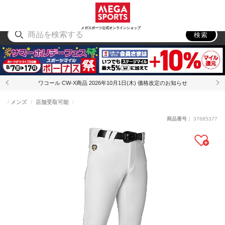
スポーツ
アウトドア
ブランド
アイテム
から探す
から探す
から探す
から探す
メガスポーツ公式オンラインショップ
検索
ワコール CW-X商品 2026年10月1日(木) 価格改定のお知らせ
メンズ
店舗受取可能
商品番号：
37685377