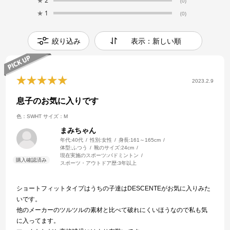
★
2
(0)
★
1
(0)
絞り込み
表示：新しい順
2023.2.9
息子のお気に入りです
色：SWHT
サイズ：M
まみちゃん
年代:
40代
性別:
女性
身長:
161～165cm
体型:
ふつう
靴のサイズ:
24cm
現在実施のスポーツ:
バドミントン
スポーツ・アウトドア歴:
3年以上
ショートフィットタイプはうちの子達はDESCENTEがお気に入りみた
いです。
他のメーカーのツルツルの素材と比べて破れにくいほうなので私も気
に入ってます。