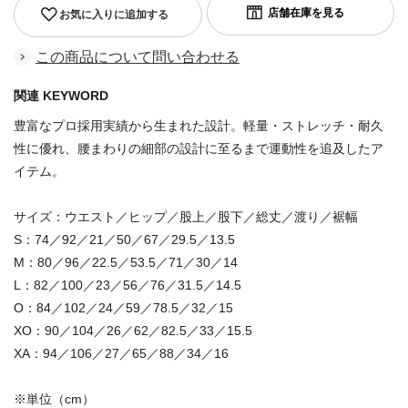
お気に入りに追加する
この商品について問い合わせる
関連 KEYWORD
豊富なプロ採用実績から生まれた設計。軽量・ストレッチ・耐久
性に優れ、腰まわりの細部の設計に至るまで運動性を追及したア
イテム。
サイズ：ウエスト／ヒップ／股上／股下／総丈／渡り／裾幅
S：74／92／21／50／67／29.5／13.5
M：80／96／22.5／53.5／71／30／14
L：82／100／23／56／76／31.5／14.5
O：84／102／24／59／78.5／32／15
XO：90／104／26／62／82.5／33／15.5
XA：94／106／27／65／88／34／16
※単位（cm）