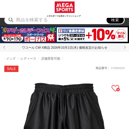
スポーツ
アウトドア
ブランド
アイテム
から探す
から探す
から探す
から探す
メガスポーツ公式オンラインショップ
検索
ワコール CW-X商品 2026年10月1日(木) 価格改定のお知らせ
メンズ
レディース
店舗受取可能
商品番号：
37990629
SALE