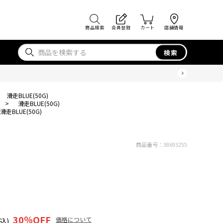
商品検索
会員登録
カート
店舗情報
検索
滑走BLUE(50G)
>
滑走BLUE(50G)
滑走BLUE(50G)
商品番号：
38693255
30
％OFF
価格について
込)