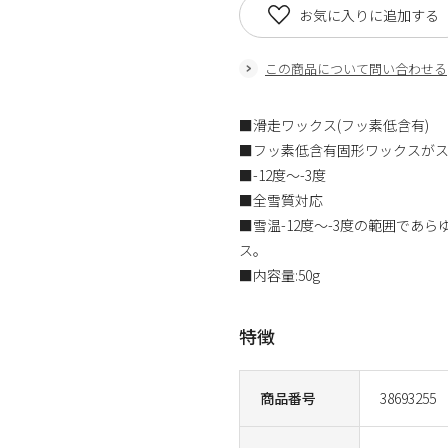
お気に入りに追加する
この商品について問い合わせる
■滑走ワックス(フッ素低含有)
■フッ素低含有固形ワックスがス
■-12度～-3度
■全雪質対応
■雪温-12度～-3度の範囲で
ス。
■内容量:50g
特徴
商品番号
38693255