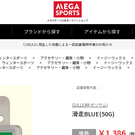
メガスポーツ公式オンラインショップ
ブランドから探す
アイテムから探す
7/28(火)に発生した地震による一部店舗 臨時休業のお知らせ
ィンタースポーツ
>
アクセサリー・雑貨・小物
>
イージーワックス
>
ウィンタースポーツ
>
アクセサリー・雑貨・小物
>
イージーワックス
ンタースポーツ
>
アクセサリー・雑貨・小物
>
イージーワックス
>
店舗受取可能
GULLIUM(ガリウム)
滑走BLUE(50G)
￥1,386
(税