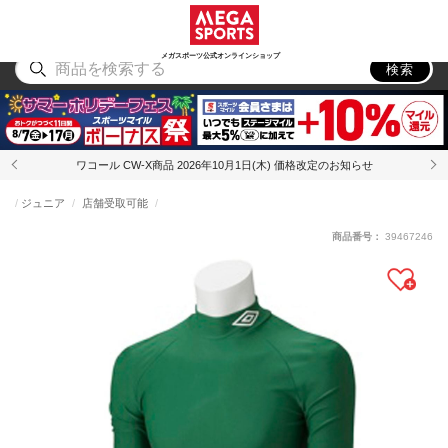
スポーツ
アウトドア
ブランド
アイテム
から探す
から探す
から探す
から探す
メガスポーツ公式オンラインショップ
検索
ワコール CW-X商品 2026年10月1日(木) 価格改定のお知らせ
ジュニア
店舗受取可能
商品番号：
39467246