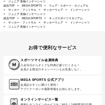
>
ジュニア 長袖インナーシャツ
総合TOP
>
MEGA SPORTS
>
ウェア・スポーツ・カジュアル
>
サッカー・フットサル
>
サッカーウェア
>
インナーシャツ
>
ジュニア 長袖インナーシャツ
総合TOP
>
MEGA SPORTS
>
キッズスポーツスタジアム
>
サッカー・フットサル
>
サッカーウェア
>
インナーシャツ
>
ジュニア 長袖インナーシャツ
お得で便利なサービス
スポーツマイル会員特典
入会当日からオトクな特典が盛りだくさん！
会員さま限定のキャンペーンもお見逃しなく。
MEGA SPORTS 公式アプリ
会員証がすぐに開けて便利！
アプリクーポンや最新情報をお知らせします。
オンラインサービス一覧
便利なオンラインサービスをご紹介！24時間365日商