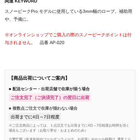
関連 KEYWORD
スノーピークPro.モデルに使用している3mm幅のロープ。補助用
や、予備に。
※オンラインショップでご購入の際のスノーピークポイントは付
与されません。
品番 AP-020
【商品出荷についてご案内】
■ 配送センター・出荷店舗で在庫が揃う場合
ご注文完了（ご決済完了）の翌日に出荷
■ 複数点ご注文で在庫が揃わない場合
出荷までに4日～7日程度
※ご注文商品によっては、１点注文でも出荷までに4日～7日程度お時間を頂く
場合もございます（お取り寄せ・おまとめのため）
※繁忙期（年末年始やゴールデンウィーク、お盆等）やセール時期は, 通常より