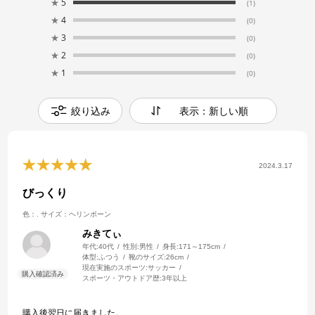
★
5
(1)
★
4
(0)
★
3
(0)
★
2
(0)
★
1
(0)
絞り込み
表示：新しい順
2024.3.17
びっくり
色：.
サイズ：ヘリンボーン
みきてぃ
年代:
40代
性別:
男性
身長:
171～175cm
体型:
ふつう
靴のサイズ:
26cm
現在実施のスポーツ:
サッカー
スポーツ・アウトドア歴:
3年以上
購入後翌日に届きました。