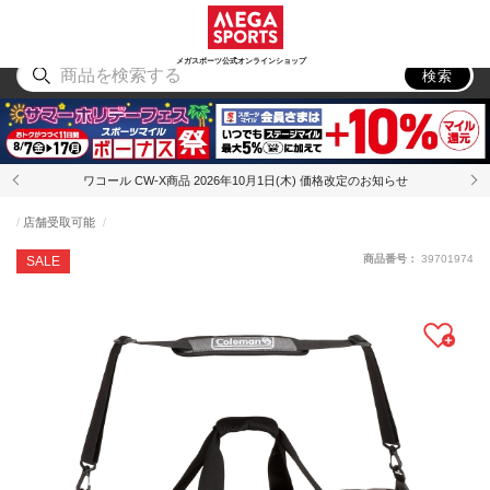
スポーツ
アウトドア
ブランド
アイテム
から探す
から探す
から探す
から探す
メガスポーツ公式オンラインショップ
検索
ワコール CW-X商品 2026年10月1日(木) 価格改定のお知らせ
店舗受取可能
商品番号：
39701974
SALE