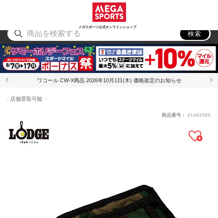
スポーツ
アウトドア
ブランド
アイテム
から探す
から探す
から探す
から探す
メガスポーツ公式オンラインショップ
検索
ワコール CW-X商品 2026年10月1日(木) 価格改定のお知らせ
店舗受取可能
商品番号：
41493586