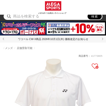
スポーツ
アウトドア
ブランド
アイテム
から探す
から探す
から探す
から探す
メガスポーツ公式オンラインショップ
検索
ワコール CW-X商品 2026年10月1日(木) 価格改定のお知らせ
メンズ
店舗受取可能
商品番号：
41773805