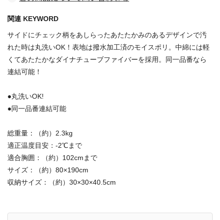
関連 KEYWORD
サイドにチェック柄をあしらったあたたかみのあるデザインで汚
れた時は丸洗いOK！表地は撥水加工済のモイスポリ。中綿には軽
くてあたたかなダイナチューブファイバーを採用。同一品番なら
連結可能！
●丸洗いOK!
●同一品番連結可能
総重量：（約）2.3kg
適正温度目安：-2℃まで
適合胸囲：（約）102cmまで
サイズ：（約）80×190cm
収納サイズ：（約）30×30×40.5cm