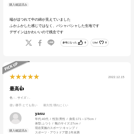
端がほつれて中の綿が見えていました
ふかふかした感じではなく、パシャパシャした生地です
デザインはかわいいので残念です
参考になった
0
Like!
0
2022.12.15
最高👍
色：.
サイズ：.
使い勝手
:とても良い
耐久性
:壊れにくい
yasu
年代:
40代
性別:
男性
身長:
171～175cm
体型:
ふつう
靴のサイズ:
27cm
現在実施のスポーツ:
キャンプ
スポーツ・アウトドア歴:
1年未満