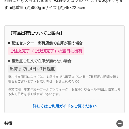
同時にたき火も楽しめます ●2枚使えばフルサイズでBBQができま
す ■総重量:(約)900g ■サイズ:(約)45×22.5cm
【商品出荷についてご案内】
■ 配送センター・出荷店舗で在庫が揃う場合
ご注文完了（ご決済完了）の翌日に出荷
■ 複数点ご注文で在庫が揃わない場合
出荷までに4日～7日程度
※ご注文商品によっては、１点注文でも出荷までに4日～7日程度お時間を頂く
場合もございます（お取り寄せ・おまとめのため）
※繁忙期（年末年始やゴールデンウィーク、お盆等）やセール時期は, 通常より
も多く日数を頂く場合がございます。
詳しくはご利用ガイドをご覧ください
特徴