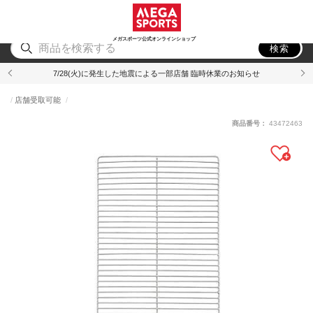
スポーツ
アウトドア
ブランド
アイテム
から探す
から探す
から探す
から探す
メガスポーツ公式オンラインショップ
検索
7/28(火)に発生した地震による一部店舗 臨時休業のお知らせ
店舗受取可能
商品番号：
43472463