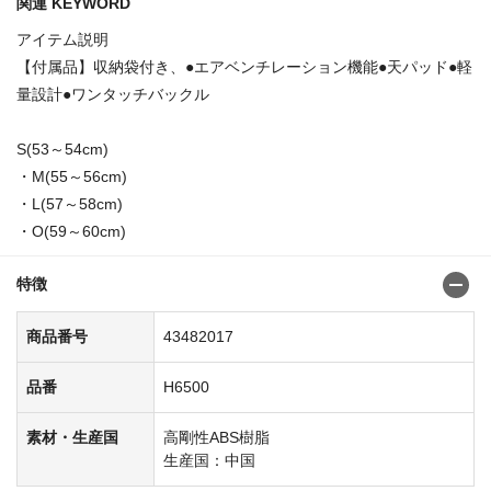
関連 KEYWORD
アイテム説明
【付属品】収納袋付き、●エアベンチレーション機能●天パッド●軽
量設計●ワンタッチバックル
S(53～54cm)
・M(55～56cm)
・L(57～58cm)
・O(59～60cm)
特徴
商品番号
43482017
品番
H6500
素材・生産国
高剛性ABS樹脂
生産国：中国