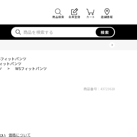
商品検索
会員登録
カート
店舗情報
検索
Sフィットパンツ
フィットパンツ
ツ
>
WSフィットパンツ
商品番号：
43723618
価格について
込)