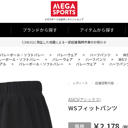
メガスポーツ公式オンラインショップ
ブランドから探す
アイテムから探す
7/28(火)に発生した地震による一部店舗 臨時休業のお知らせ
バレーボール・ソフトバレー
>
バレーウェア
>
ハーフパンツ
>
W
レーボール・ソフトバレー
>
バレーウェア
>
ハーフパンツ
>
WS
アル
>
バレーボール・ソフトバレー
>
バレーウェア
>
ハーフパン
レディース
店舗受取可能
ASICS(アシックス)
WSフィットパンツ
￥2,178
(税