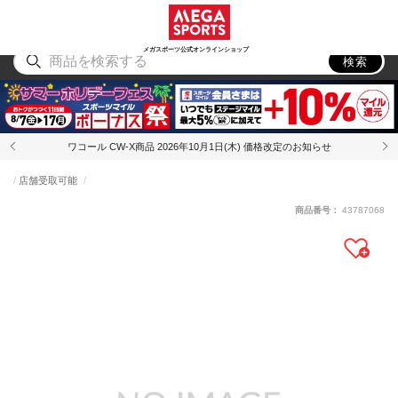
スポーツ
アウトドア
ブランド
アイテム
から探す
から探す
から探す
から探す
メガスポーツ公式オンラインショップ
検索
ワコール CW-X商品 2026年10月1日(木) 価格改定のお知らせ
店舗受取可能
商品番号：
43787068