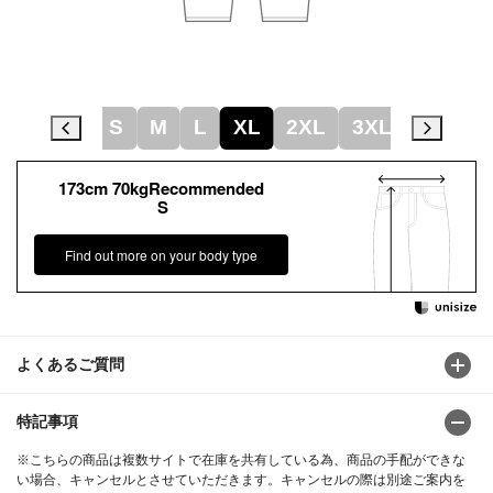
2XS
XS
S
M
L
XL
2XL
3XL
4XL
173cm 70kgRecommended
S
Find out more on your body type
よくあるご質問
特記事項
※こちらの商品は複数サイトで在庫を共有している為、商品の手配ができな
い場合、キャンセルとさせていただきます。キャンセルの際は別途ご案内を