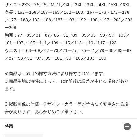
サイズ：2XS／XS／S／M／L／XL／2XL／3XL／4XL／5XL／6XL
身長：152ー158／157ー163／162ー168／167ー173／172ー178
／177ー183／182ー188／187ー193／192ー198／197ー203／202
ー208
胸囲：77ー83／81ー87／85ー91／89ー95／93ー99／97ー103／
101ー107／105ー111／109ー115／113ー119／117ー123
ウエスト：63ー69／67ー73／71ー77／75ー81／79ー85／83ー89
／87ー93／91ー97／95ー101／99ー105／103ー109
※商品は、独自の採寸方法により採寸されています。
※商品生地の特性によって、1cm前後の誤差が生じる場合があり
ます。
※掲載画像の仕様・デザイン・カラー等が予告なく変更される場
合があります。あらかじめご了承下さい。
特徴