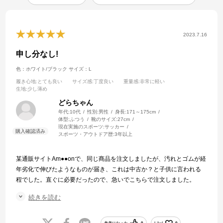
2023.7.16
申し分なし!
色：ホワイト/ブラック
サイズ：L
履き心地
:とても良い
サイズ感
:丁度良い
重量感
:非常に軽い
生地
:少し薄め
どらちゃん
年代:
10代
性別:
男性
身長:
171～175cm
体型:
ふつう
靴のサイズ:
27cm
現在実施のスポーツ:
サッカー
スポーツ・アウトドア歴:
3年以上
某通販サイトAm●●onで、同じ商品を注文しましたが、汚れとゴムが経
年劣化で伸びたようなものが届き、これは中古か？と子供に言われる
程でした。直ぐに必要だったので、急いでこちらで注文しました。
商品を確認するまで不安でしたが、全く問題ない求めていた商品でし
続きを読む
た。
信用できるお店ですね。