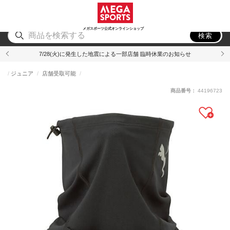
スポーツ
アウトドア
ブランド
アイテム
から探す
から探す
から探す
から探す
メガスポーツ公式オンラインショップ
検索
7/28(火)に発生した地震による一部店舗 臨時休業のお知らせ
ジュニア
店舗受取可能
商品番号：
44196723