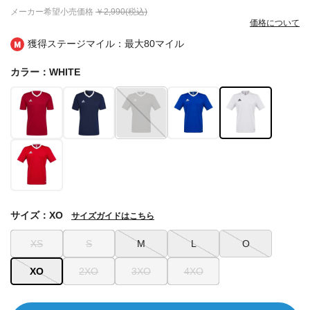
メーカー希望小売価格
￥2,990(税込)
価格について
獲得ステージマイル：最大
80マイル
カラー：WHITE
サイズ：XO
サイズガイドはこちら
XS
S
M
L
O
XO
2XO
3XO
4XO