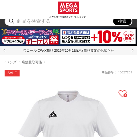
スポーツ
アウトドア
ブランド
アイテム
から探す
から探す
から探す
から探す
メガスポーツ公式オンラインショップ
検索
ワコール CW-X商品 2026年10月1日(木) 価格改定のお知らせ
メンズ
店舗受取可能
商品番号：
45027257
SALE