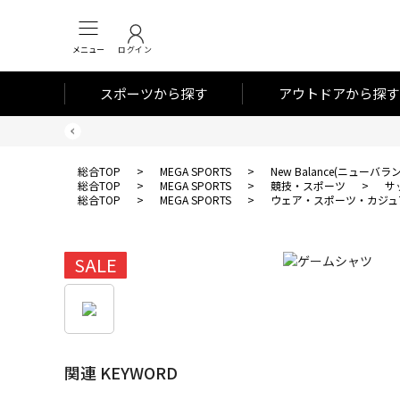
メニュー
ログイン
スポーツから探す
アウトドアから探す
総合TOP
>
MEGA SPORTS
>
New Balance(ニューバラ
総合TOP
>
MEGA SPORTS
>
競技・スポーツ
>
サ
総合TOP
>
MEGA SPORTS
>
ウェア・スポーツ・カジュ
SALE
関連 KEYWORD