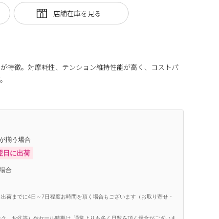
」が特徴。対摩耗性、テンション維持性能が高く、コストパ
グ。
庫が揃う場合
翌日に出荷
場合
出荷までに4日～7日程度お時間を頂く場合もございます（お取り寄せ・
ク、お盆等）やセール時期は, 通常よりも多く日数を頂く場合がございま