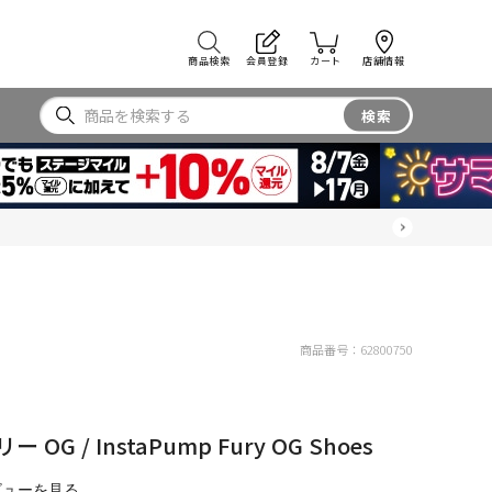
商品検索
会員登録
カート
店舗情報
検索
商品番号：
62800750
G / InstaPump Fury OG Shoes
ビューを見る