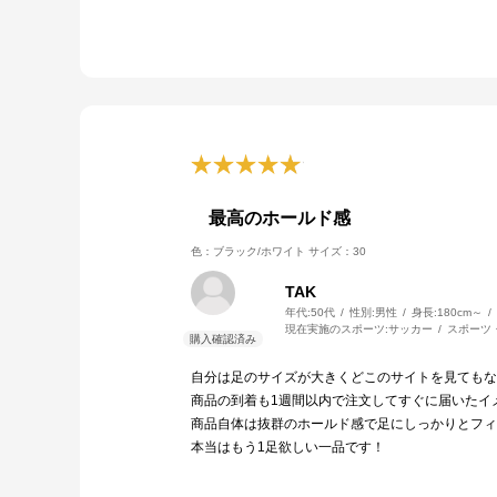
最高のホールド感
色：ブラック/ホワイト
サイズ：30
TAK
年代:
50代
性別:
男性
身長:
180cm～
現在実施のスポーツ:
サッカー
スポーツ
自分は足のサイズが大きくどこのサイトを見てもな
商品の到着も1週間以内で注文してすぐに届いたイ
商品自体は抜群のホールド感で足にしっかりとフィ
本当はもう1足欲しい一品です！