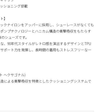
al クッショニング搭載
ント】
ックナイロンをアッパーに採用し、シューレースがなくても
るポンプテクノロジーとハニカム構造の衝撃吸収をもたらす
抜群のシューズです。
な、90年代スタイルがレトロ感を演出するデザインとTPU
たサポート力を発揮し、長時間の着用もストレスフリーな一
サライト ヘクサゴナル)
構造による衝撃吸収を特徴としたクッショニングシステムで