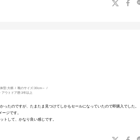
体型:
大柄
靴のサイズ:
30cm～
・アウトドア歴:
3年以上
かったのですが、たまたま見つけてしかもセールになっていたので即購入でした。
メージです。
ットして、かなり良い感じです。