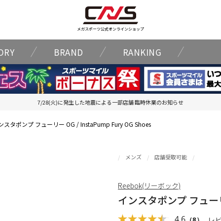
メガスポーツ公式オンラインショップ
ORY
BRAND
RANKING
7/28(火)に発生した地震による一部店舗 臨時休業のお知らせ
スタポンプ フューリー OG / InstaPump Fury OG Shoes
メンズ
店舗受取可能
Reebok(リーボック)
インスタポンプ フューリー O
4.6
（8）
レ