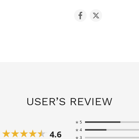
USER’S REVIEW
★
5
★
4
4.6
★
3