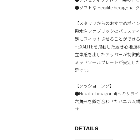
●ソフトな Hexalite hexagon
【スタッフからのおすすめポイ
撥水性ファブリックのバリスティ
足にフィットさせることができ
HEXALITEを搭載した履き心地
立体感を出したアッパーが特徴的
ミッドソールプレートが安定し
足です。
【クッショニング】
●Hexalite hexagonal(ヘキ
六角形を繋ぎ合わせたハニカム
す。
DETAILS