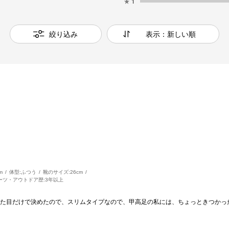
★
1
絞り込み
表示：新しい順
m
体型:
ふつう
靴のサイズ:
26cm
ーツ・アウトドア歴:
3年以上
た目だけで決めたので、スリムタイプなので、甲高足の私には、ちょっときつかっ