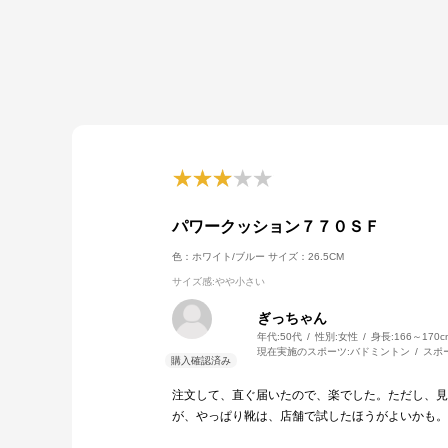
パワークッション７７０ＳＦ
色：ホワイト/ブルー
サイズ：26.5CM
サイズ感
:やや小さい
ぎっちゃん
年代:
50代
性別:
女性
身長:
166～170c
現在実施のスポーツ:
バドミントン
スポ
注文して、直ぐ届いたので、楽でした。ただし、見
が、やっぱり靴は、店舗で試したほうがよいかも。