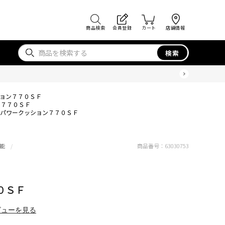
商品検索
会員登録
カート
店舗情報
検索
ョン７７０ＳＦ
ン７７０ＳＦ
パワークッション７７０ＳＦ
能
商品番号：
63030753
０ＳＦ
ビューを見る