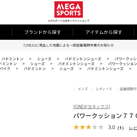
メガスポーツ公式オンラインショップ
ブランドから探す
アイテムから探す
7/28(火)に発生した地震による一部店舗 臨時休業のお知らせ
バドミントン
>
シューズ
>
バドミントンシューズ
>
パワークッシ
ドミントン
>
シューズ
>
バドミントンシューズ
>
パワークッショ
パイク
>
バドミントン
>
シューズ
>
バドミントンシューズ
>
メンズ
レディース
店舗受取可
YONEX(ヨネックス)
パワークッション７７
3.0
（1）
レ