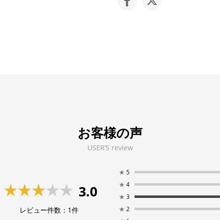
お客様の声
USER’S review
★
5
★
4
3.0
★
3
★
2
レビュー件数：
1
件