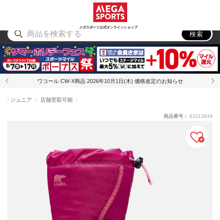
スポーツ
アウトドア
ブランド
アイテム
から探す
から探す
から探す
から探す
メガスポーツ公式オンラインショップ
検索
ワコール CW-X商品 2026年10月1日(木) 価格改定のお知らせ
ジュニア
店舗受取可能
商品番号：
63113849