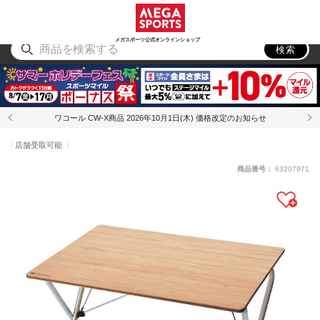
スポーツ
アウトドア
ブランド
アイテム
から探す
から探す
から探す
から探す
メガスポーツ公式オンラインショップ
検索
ワコール CW-X商品 2026年10月1日(木) 価格改定のお知らせ
店舗受取可能
商品番号：
63207971