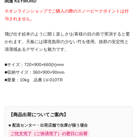
関連 KEYWORD
※オンラインショップでご購入の際のスノーピークポイントは付
与されません。
飛び出す絵本のように開く楽しさ!お客様の目の前で実演すると驚
かれます。天板には環境負荷の少ない竹を使用。抜群の安定性と
清潔感あるデザインも魅力です。
■サイズ：720×900×660(h)mm
■収納サイズ：360×900×90mm
■重量：10kg 品番 LV-010TR
【商品出荷についてご案内】
■ 配送センター・出荷店舗で在庫が揃う場合
ご注文完了（ご決済完了）の翌日に出荷