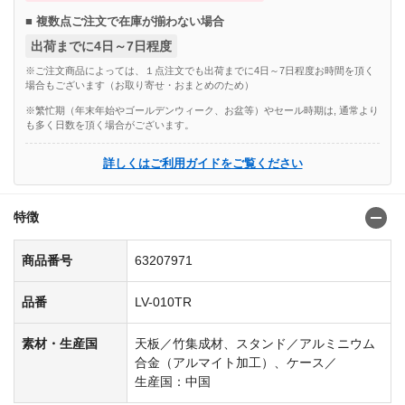
■ 複数点ご注文で在庫が揃わない場合
出荷までに4日～7日程度
※ご注文商品によっては、１点注文でも出荷までに4日～7日程度お時間を頂く
場合もございます（お取り寄せ・おまとめのため）
※繁忙期（年末年始やゴールデンウィーク、お盆等）やセール時期は, 通常より
も多く日数を頂く場合がございます。
詳しくはご利用ガイドをご覧ください
特徴
商品番号
63207971
品番
LV-010TR
素材・生産国
天板／竹集成材、スタンド／アルミニウム
合金（アルマイト加工）、ケース／
生産国：中国