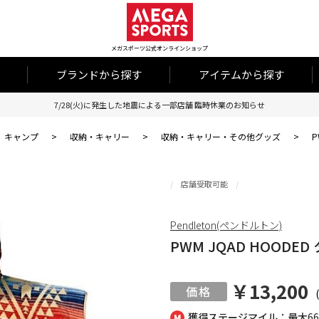
メガスポーツ公式オンラインショップ
ブランドから探す
アイテムから探す
7/28(火)に発生した地震による一部店舗 臨時休業のお知らせ
キャンプ
>
収納・キャリー
>
収納・キャリー・その他グッズ
>
P
店舗受取可能
Pendleton(ペンドルトン)
PWM JQAD HOODED 
￥13,200
獲得ステージマイル：最大
6