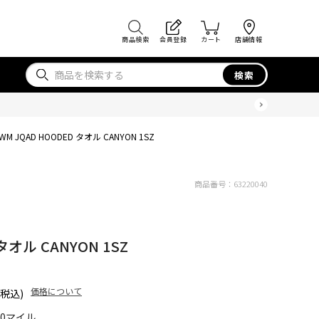
商品検索
会員登録
カート
店舗情報
検索
WM JQAD HOODED タオル CANYON 1SZ
商品番号：
63220040
タオル CANYON 1SZ
価格について
(税込)
60マイル