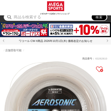
スポーツ
アウトドア
ブランド
アイテム
から探す
から探す
から探す
から探す
メガスポーツ公式オンラインショップ
検索
ワコール CW-X商品 2026年10月1日(木) 価格改定のお知らせ
店舗受取可能
商品番号：
63262810